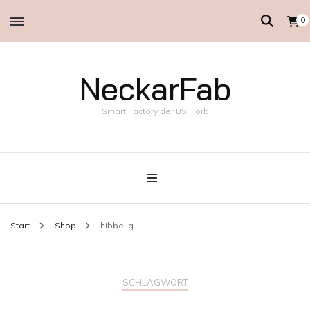
0
NeckarFab
Smart Factory der BS Horb
Start
Shop
hibbelig
SCHLAGWORT