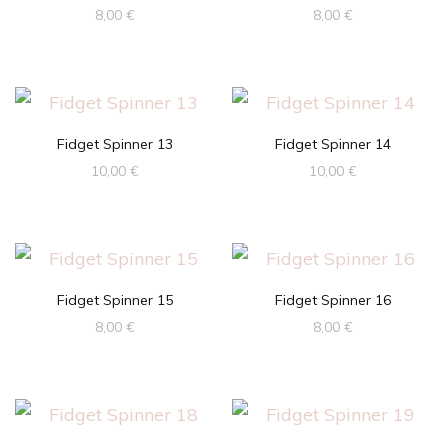
8,00
€
8,00
€
Fidget Spinner 13
Fidget Spinner 14
10,00
€
10,00
€
Fidget Spinner 15
Fidget Spinner 16
8,00
€
8,00
€