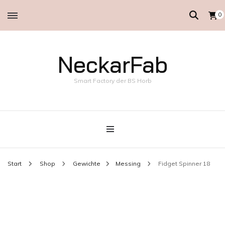
0
NeckarFab
Smart Factory der BS Horb
Start
Shop
Gewichte
Messing
Fidget Spinner 18