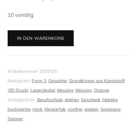
10 vorrätig
Fidget
IN DEN WARENKORB
Spinner
18
Menge
Artikelnummer:
1000018
Kategorien:
Form 3
,
Gewichte
,
Grundkörper aus Kunststoff
(3D Druck)
,
Lagerdeckel
,
Messing
,
Messing
,
Orange
Schlagwörter:
Berufsschule
,
drehen
,
Geschenk
,
hibbelig
,
hochwertig
,
Horb
,
Neckarfab
,
rostfrei
,
spielen
,
Spielzeug
,
Spinner