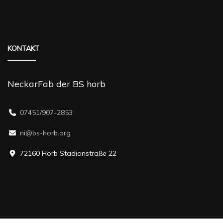
KONTAKT
NeckarFab der BS horb
07451/907-2853
ni@bs-horb.org
72160 Horb Stadionstraße 22