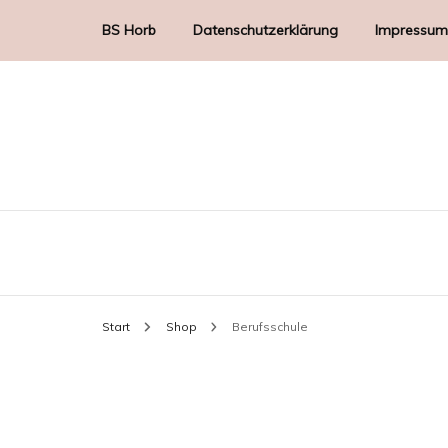
BS Horb
Datenschutzerklärung
Impressum
Start
Shop
Berufsschule