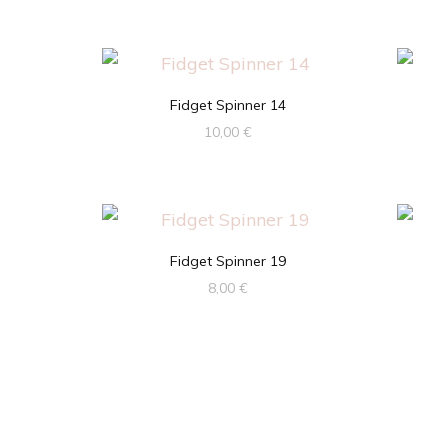
Fidget Spinner 14
10,00
€
Fidget Spinner 19
8,00
€