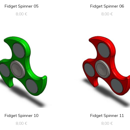
Fidget Spinner 05
Fidget Spinner 06
8,00
€
8,00
€
Fidget Spinner 10
Fidget Spinner 11
8,00
€
8,00
€