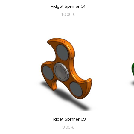
Fidget Spinner 04
10,00
€
Fidget Spinner 09
8,00
€