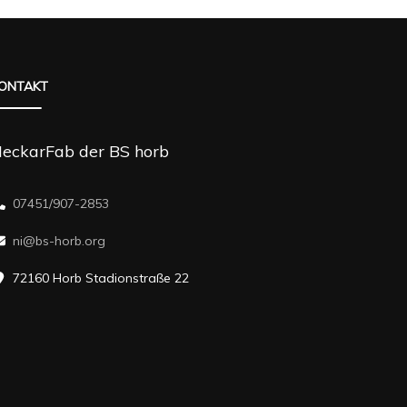
ONTAKT
eckarFab der BS horb
07451/907-2853
ni@bs-horb.org
72160 Horb Stadionstraße 22