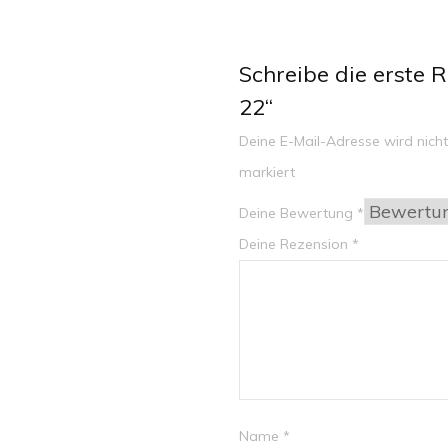
Schreibe die erste R
22“
Deine E-Mail-Adresse wird nicht 
markiert
Deine Bewertung
*
Deine Rezension
*
Name
*