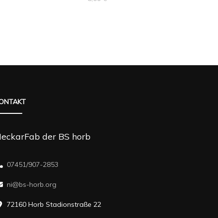
ONTAKT
eckarFab der BS horb
07451/907-2853
ni@bs-horb.org
72160 Horb Stadionstraße 22