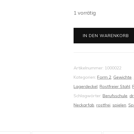
1 vorrätig
Fidget
IN DEN WARENKORB
Spinner
22
Menge
Artikelnummer:
1000022
Kategorien:
Form 2
,
Gewichte
,
Lagerdeckel
,
Rostfreier Stahl
,
Schlagwörter:
Berufsschule
,
d
Neckarfab
,
rostfrei
,
spielen
,
Sp