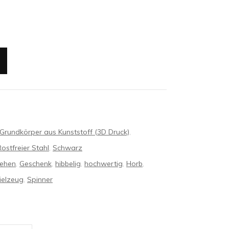
Grundkörper aus Kunststoff (3D Druck)
,
Rostfreier Stahl
,
Schwarz
rehen
,
Geschenk
,
hibbelig
,
hochwertig
,
Horb
,
ielzeug
,
Spinner