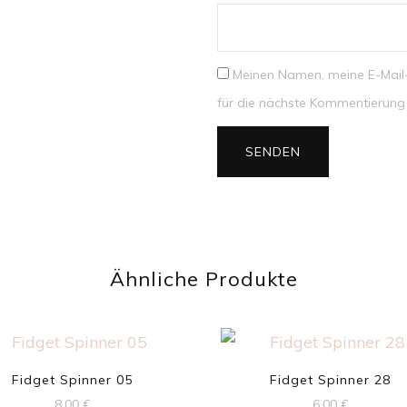
Meinen Namen, meine E-Mail
für die nächste Kommentierung 
Ähnliche Produkte
Fidget Spinner 05
Fidget Spinner 28
8,00
€
6,00
€