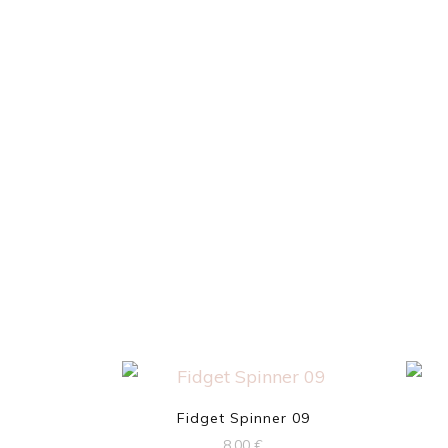
Fidget Spinner 09
8,00
€