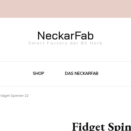
NeckarFab
Smart Factory der BS Horb
SHOP
DAS NECKARFAB
Fidget Spinner 22
Fidget Spi