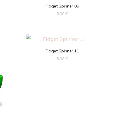
Fidget Spinner 06
8,00
€
Fidget Spinner 11
8,00
€