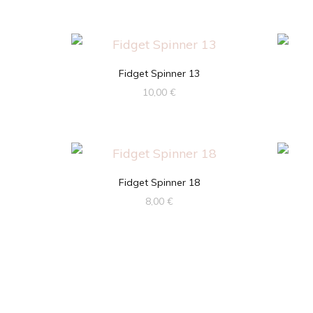
Fidget Spinner 13
10,00
€
Fidget Spinner 18
8,00
€